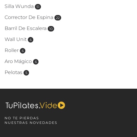
Silla Wunda
51
Corrector De Espina
22
Barril De Escalera
10
Wall Unit
6
Roller
6
Aro Mágico
6
Pelotas
5
NO TE PIERDAS
NUESTRAS NOVEDADES